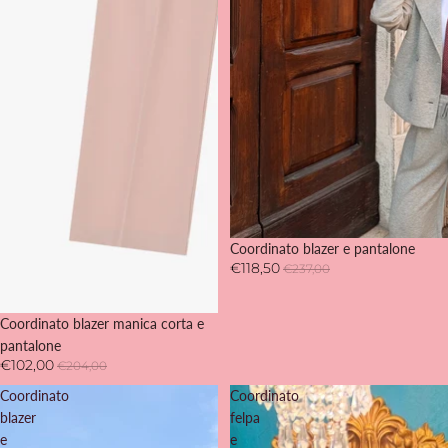
-50%
Coordinato blazer e pantalone
€118,50
€237,00
-50%
Coordinato blazer manica corta e
pantalone
€102,00
€204,00
Coordinato
Coordinato
blazer
felpa
e
e