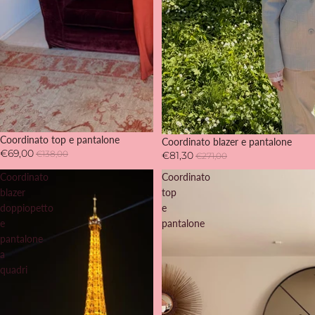
-50%
Coordinato top e pantalone
-70%
Coordinato blazer e pantalone
€69,00
€138,00
€81,30
€271,00
Coordinato
Coordinato
blazer
top
doppiopetto
e
e
pantalone
pantalone
a
quadri