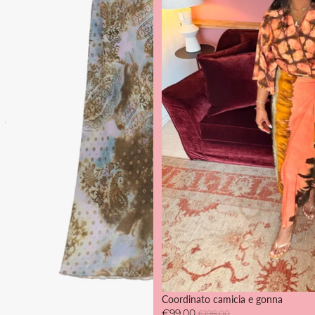
SOLD OUT
Coordinato camicia e gonna
€99,00
€198,00