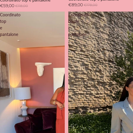
€89,00
€178,00
€59,00
€118,00
Coordinato
Coordinato
top
blazer
e
e
pantalone
pantalone