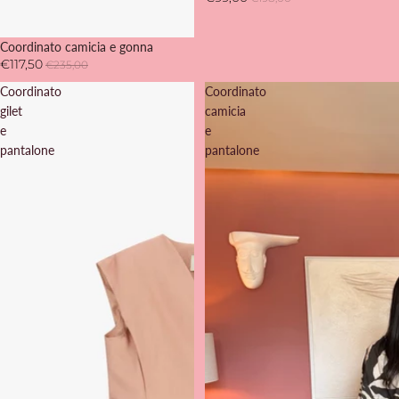
SOLD OUT
Coordinato camicia e gonna
€117,50
€235,00
Coordinato
Coordinato
gilet
camicia
e
e
pantalone
pantalone