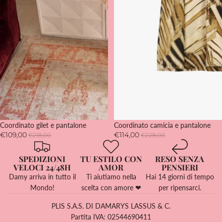
SOLD OUT
Coordinato gilet e pantalone
SOLD OUT
Coordinato camicia e pantalone
€109,00
€114,00
€218,00
€228,00
SPEDIZIONI
TU ESTILO CON
RESO SENZA
VELOCI 24/48H
AMOR
PENSIERI
Damy arriva in tutto il
Ti aiutiamo nella
Hai 14 giorni di tempo
Mondo!
scelta con amore ❤
per ripensarci.
PLIS S.A.S. DI DAMARYS LASSUS & C.
Partita IVA: 02544690411