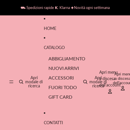
Vai direttamente al contenuto
⛟ Spedizioni rapide 𝗞. Klarna ✦Novità ogni settimana
HOME
CATALOGO
ABBIGLIAMENTO
NUOVI ARRIVI
Apri menu
Apri men
ACCESSORI
Apri
Apri
a discesa
a disces
modale di
modale di
dell'accou
dell'account
ricerca
ricerca
FUORI TODO
GIFT CARD
CONTATTI