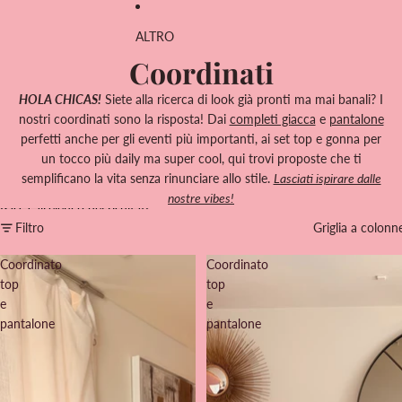
ALTRO
Coordinati
HOLA CHICAS!
Siete alla ricerca di look già pronti ma mai banali? I
nostri coordinati sono la risposta! Dai
completi giacca
e
pantalone
perfetti anche per gli eventi più importanti, ai set top e gonna per
un tocco più daily ma super cool, qui trovi proposte che ti
semplificano la vita senza rinunciare allo stile.
Lasciati ispirare dalle
nostre vibes!
Passa all'elenco dei risultati
Filtro
Griglia a colonn
Coordinato
Coordinato
top
top
e
e
pantalone
pantalone