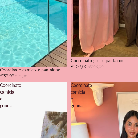
SOLD OUT
Coordinato gilet e pantalone
€102,00
€204,00
-50%
Coordinato camicia e pantalone
€39,99
€79,98
Coordinato
Coordinato
camicia
camicia
e
e
gonna
gonna