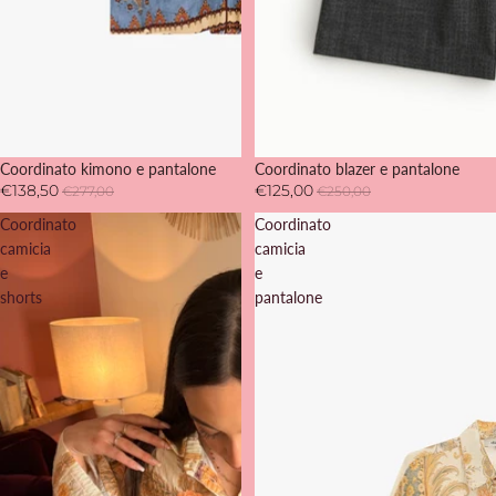
SOLD OUT
Coordinato kimono e pantalone
SOLD OUT
Coordinato blazer e pantalone
€138,50
€125,00
€277,00
€250,00
Coordinato
Coordinato
camicia
camicia
e
e
shorts
pantalone