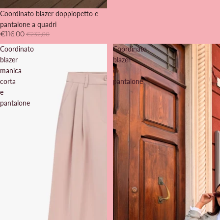
-50%
Coordinato blazer doppiopetto e
pantalone a quadri
€116,00
€232,00
Coordinato
Coordinato
blazer
blazer
manica
e
corta
pantalone
e
pantalone