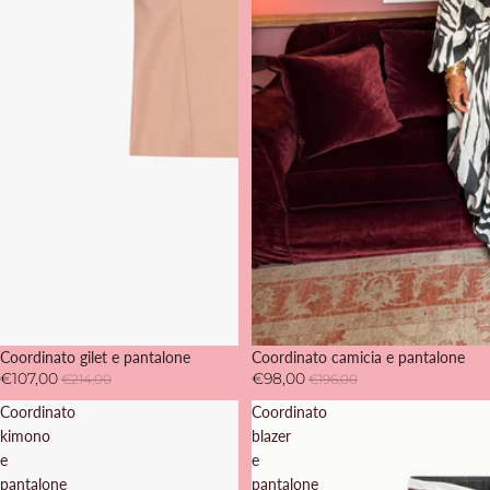
SOLD OUT
Coordinato gilet e pantalone
SOLD OUT
Coordinato camicia e pantalone
€107,00
€98,00
€214,00
€196,00
Coordinato
Coordinato
kimono
blazer
e
e
pantalone
pantalone