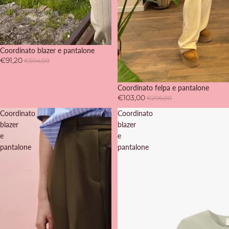
-70%
Coordinato blazer e pantalone
€91,20
€304,00
-50%
Coordinato felpa e pantalone
€103,00
€206,00
Coordinato
Coordinato
blazer
blazer
e
e
pantalone
pantalone